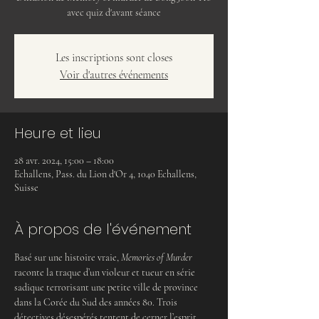
avec quiz d'avant séance
Les inscriptions sont closes
Voir d'autres événements
Heure et lieu
28 avr. 2024, 15:00 – 18:00
Echallens, Pass. du Lion d'Or 4, 1040 Echallens,
Suisse
À propos de l'événement
Basé sur une histoire vraie, 
Memories of Murder
raconte la traque d’un violeur et tueur en série 
sadique terrorisant une petite ville de province 
dans la Corée du Sud des années 80. Trois 
détectives désespérés tentent de cerner l’esprit 