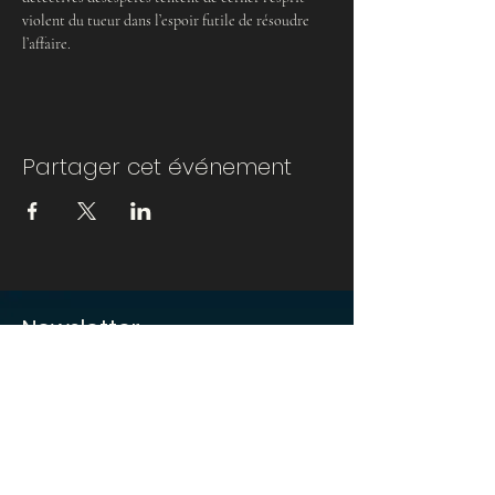
violent du tueur dans l’espoir futile de résoudre 
l’affaire.
Partager cet événement
Newsletter
Abonnez-vous pour ne rien rater de nos
futurs événements et projections !
E-mail