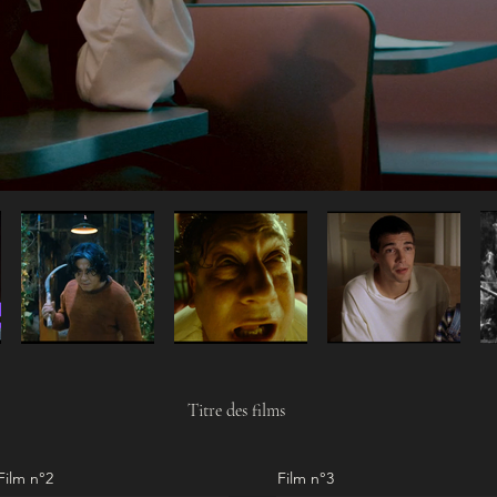
Titre des films
Film n°2
Film n°3