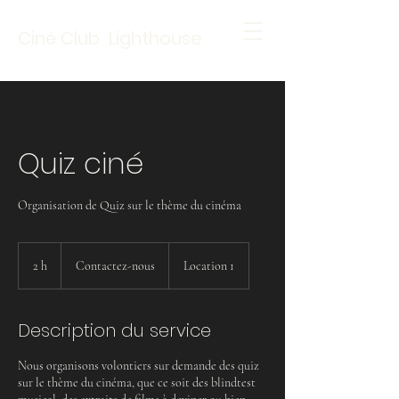
Ciné Club Lighthouse
Quiz ciné
Organisation de Quiz sur le thème du cinéma
Contactez-
nous
2 h
2
Contactez-nous
Location 1
h
Description du service
Nous organisons volontiers sur demande des quiz
sur le thème du cinéma, que ce soit des blindtest